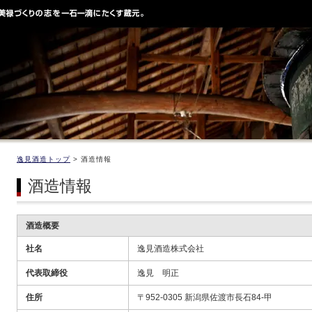
逸見酒造トップ
> 酒造情報
酒造情報
酒造概要
社名
逸見酒造株式会社
代表取締役
逸見 明正
住所
〒952-0305 新潟県佐渡市長石84-甲