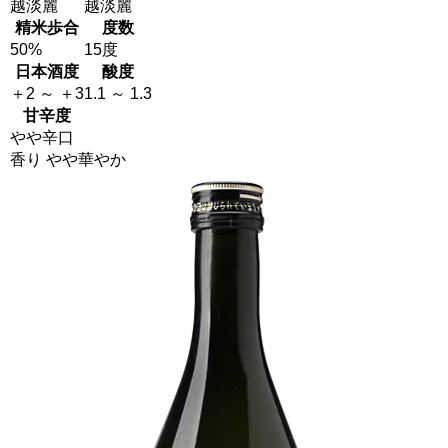
越淡麗
越淡麗
精米歩合
度数
50%
15度
日本酒度
酸度
＋2 ～ ＋3
1.1 ～ 1.3
甘辛度
やや辛口
香り やや華やか