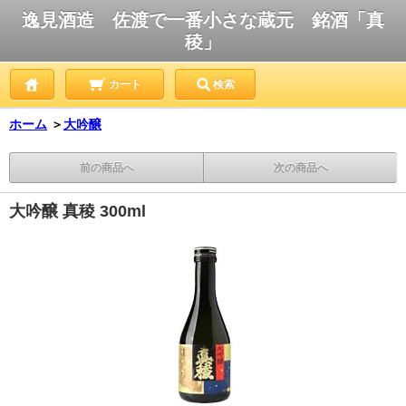
逸見酒造 佐渡で一番小さな蔵元 銘酒「真
稜」
カート
検索
ホーム
＞
大吟醸
前の商品へ
次の商品へ
大吟醸 真稜 300ml